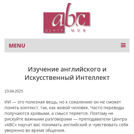
Skip
to
content
ABC- курсы английского языка в Чернигове
У нас можно выучить английский, немецкий,
MENU
французский и польский языки. Есть группы для детей
и взрослых, а также можно обучаться индивидуально.
Изучение английского и
Искусственный Интеллект
23.04.2025
ИИ — это полезная вещь, но к сожалению он не сможет
понять контекст, так, как живой человек. Часто переводы
получаются кривыми, а смысл теряется. Поэтому не
рискуйте важными разговорами — преподаватели Центра
«АВС» научат вас понимать английский и чувствовать себя
уверенно во время общения.