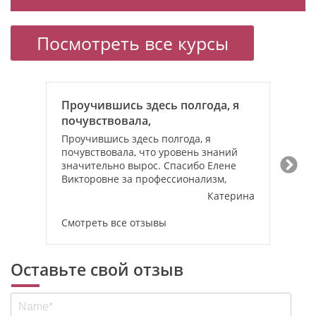
Посмотреть все курсы
Проучившись здесь полгода, я
Проуч
почув
почувствовала,
значи
Проучившись здесь полгода, я
Спаси
почувствовала, что уровень знаний
N
профе
значительно вырос. Спасибо Елене
Мне н
Sl
«Проучившись здес
Викторовне за профессионализм,
заним
Катерина
Смотреть все отзывы
Смотр
Оставьте свой отзыв