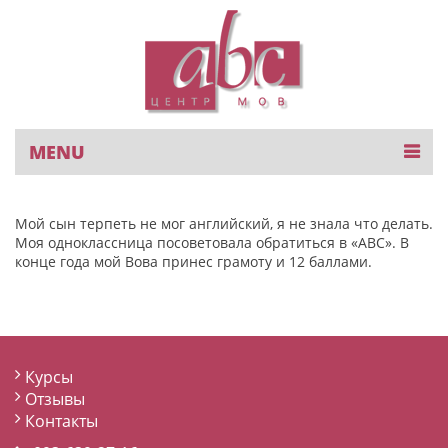
Skip
to
content
ABC- курсы английского языка в Чернигове
У нас можно выучить английский, немецкий,
MENU
французский и польский языки. Есть группы для детей
и взрослых, а также можно обучаться индивидуально.
Мой сын терпеть не мог английский, я не знала что делать.
Моя одноклассница посоветовала обратиться в «АВС». В
конце года мой Вова принес грамоту и 12 баллами.
Курсы
Отзывы
Контакты