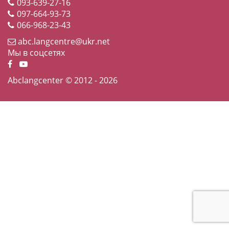
093-639-27-16
097-664-93-73
066-968-23-43
abc.langcentre@ukr.net
Мы в соцсетях
Abclangcenter © 2012 - 2026