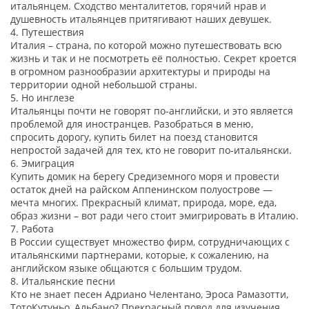
итальянцем. Сходство менталитетов, горячий нрав и
душевность итальянцев притягивают наших девушек.
4. Путешествия
Италия – страна, по которой можно путешествовать всю
жизнь и так и не посмотреть её полностью. Секрет кроется
в огромном разнообразии архитектуры и природы на
территории одной небольшой страны.
5. Но инглезе
Итальянцы почти не говорят по-английски, и это является
проблемой для иностранцев. Разобраться в меню,
спросить дорогу, купить билет на поезд становится
непростой задачей для тех, кто не говорит по-итальянски.
6. Эмиграция
Купить домик на берегу Средиземного моря и провести
остаток дней на райском Аппенинском полуострове —
мечта многих. Прекрасный климат, природа, море, еда,
образ жизни – вот ради чего стоит эмигрировать в Италию.
7. Работа
В России существует множество фирм, сотрудничающих с
итальянскими партнерами, которые, к сожалению, на
английском языке общаются с большим трудом.
8. Итальянские песни
Кто не знает песен Адриано Челентано, Эроса Рамазотти,
ТотоКутуньо, Альбано? Прекрасный повод для изучения