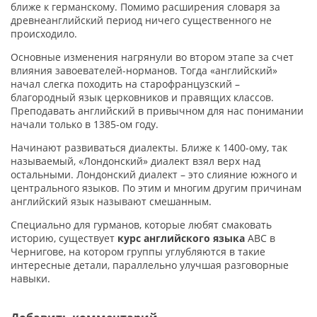
ближе к германскому. Помимо расширения словаря за
древнеанглийский период ничего существенного не
происходило.
Основные изменения нагрянули во втором этапе за счет
влияния завоевателей-норманов. Тогда «английский»
начал слегка походить на старофранцузский –
благородный язык церковников и правящих классов.
Преподавать английский в привычном для нас понимании
начали только в 1385-ом году.
Начинают развиваться диалекты. Ближе к 1400-ому, так
называемый, «Лондонский» диалект взял верх над
остальными. Лондонский диалект – это слияние южного и
центрального языков. По этим и многим другим причинам
английский язык называют смешанным.
Специально для гурманов, которые любят смаковать
историю, существует
курс английского языка
АВС в
Чернигове
, на котором группы углубляются в такие
интересные детали, параллельно улучшая разговорные
навыки.